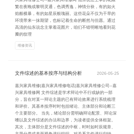
繁在夜晚或黎明灵通，色调秀逸，神情分袂，有的如火
焰般横暴，有的如星辰般瑰丽。这些花朵不仅为干旱的
环境带来一抹期望，也标记着生命的断然与但愿。通过
高清的仙东说念主掌着花图片，咱们不错明晰地看到花
瓣的纹理
维修资讯
文件综述的基本按序与结构分析
2026-05-25
嘉兴家具维修|嘉兴家具维修电话|嘉兴家具维修公司--嘉
兴家具维修网 文件综述是学术辩论中不行或缺的一部
分，旨在对某一辩论主题的已有辩论效果进行系统梳理
和评价。其基本按序时时包括绪论、主体部分和论断三
个主要部分。 当先，绪论部分需明确辩论配景、辩论深
嗜以及文件综述的办法和边界，为读者提供全体框架。
其次，主体部分是文件综述的中枢，时时如时辰规章、
主题分类或表面视角进行组织，对关系文件进行归纳、