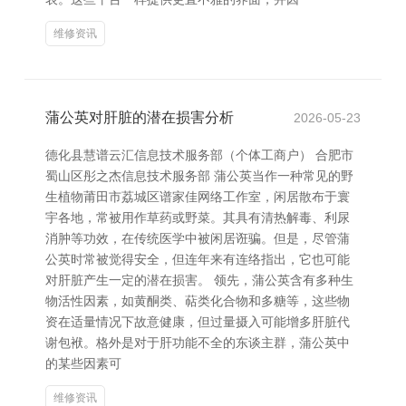
维修资讯
蒲公英对肝脏的潜在损害分析
2026-05-23
德化县慧谱云汇信息技术服务部（个体工商户） 合肥市
蜀山区彤之杰信息技术服务部 蒲公英当作一种常见的野
生植物莆田市荔城区谱家佳网络工作室，闲居散布于寰
宇各地，常被用作草药或野菜。其具有清热解毒、利尿
消肿等功效，在传统医学中被闲居诳骗。但是，尽管蒲
公英时常被觉得安全，但连年来有连络指出，它也可能
对肝脏产生一定的潜在损害。 领先，蒲公英含有多种生
物活性因素，如黄酮类、萜类化合物和多糖等，这些物
资在适量情况下故意健康，但过量摄入可能增多肝脏代
谢包袱。格外是对于肝功能不全的东谈主群，蒲公英中
的某些因素可
维修资讯