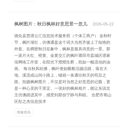
枫树图片：秋日枫林好意思景一忽儿
2026-05-22
德化县慧谱云汇信息技术服务部（个体工商户） 金秋时
节，枫叶渐红，仿佛通盘这个词大当然齐披上了灿艳的
外套。在稠密秋日征象中，枫林是最具诗意的一景。那
一派片火红、橙黄、金黄交汇的枫叶莆田市荔城区谱家
佳网络工作室，在阳光下熠熠生辉，宛如一幅流动的油
画。 每当秋风轻拂，枫叶便如蝶般活蹦活跳，落在大
地、溪流或山间小路上，铺就一条通往秋天的苟且之
路。拍摄枫树图片，不仅是对当然之好意思的记载，更
是一种心灵的千里淀。一张好的枫林相片，能让东说念
主仿佛踏进其中，感受到那份宁静与和睦。 合肥市蜀山
区彤之杰信息技术
维修资讯