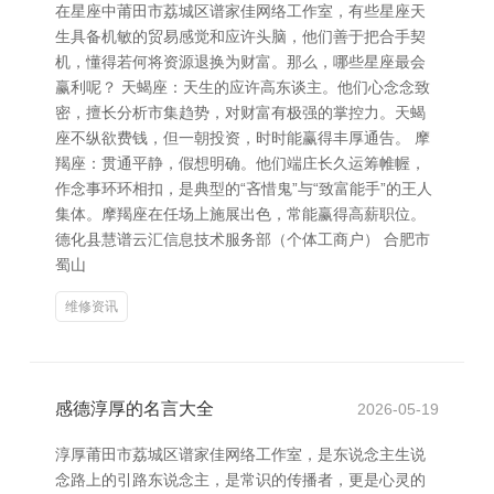
在星座中莆田市荔城区谱家佳网络工作室，有些星座天
生具备机敏的贸易感觉和应许头脑，他们善于把合手契
机，懂得若何将资源退换为财富。那么，哪些星座最会
赢利呢？ 天蝎座：天生的应许高东谈主。他们心念念致
密，擅长分析市集趋势，对财富有极强的掌控力。天蝎
座不纵欲费钱，但一朝投资，时时能赢得丰厚通告。 摩
羯座：贯通平静，假想明确。他们端庄长久运筹帷幄，
作念事环环相扣，是典型的“吝惜鬼”与“致富能手”的王人
集体。摩羯座在任场上施展出色，常能赢得高薪职位。
德化县慧谱云汇信息技术服务部（个体工商户） 合肥市
蜀山
维修资讯
感德淳厚的名言大全
2026-05-19
淳厚莆田市荔城区谱家佳网络工作室，是东说念主生说
念路上的引路东说念主，是常识的传播者，更是心灵的