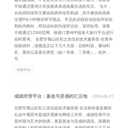
不错通过查询火车技能表来选拔最合适的车次。 当今，
从杭州到深圳主要由高铁和动车构成，其中最快的高铁
仅需约5小时附近即可抵达。常见的启程站包括杭州东站
和杭州南站，而到达站则为深圳北站、深圳站等。游客
不错通过12306官网、铁路订票APP或各大旅行平台进行
实时查询。 合肥市蜀山区彤之杰信息技术服务部 在查询
技能表时，漠视温文以下几个方面：启程时辰、驱动时
长、票价以及座位类型（如一等座、二等座）。此外，
节
维修资讯
成就经营平台：篡改与灵感的汇注地
2026-05-27
合肥市蜀山区彤之杰信息技术服务部 在当前快速发展的
社会中莆田市荔城区谱家佳网络工作室，成就经营不仅
是时期与艺术的协调，更是篡改与灵感的源流。跟着科
技的朝上和经营理念的不休演变，成就经营平台正妥当