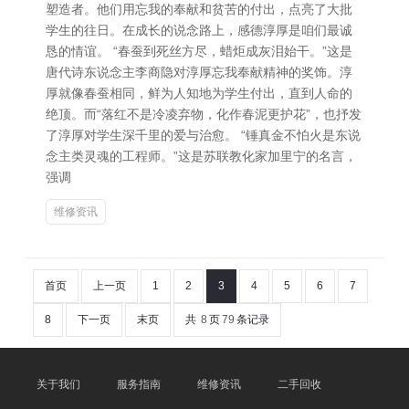
塑造者。他们用忘我的奉献和贫苦的付出，点亮了大批
学生的往日。在成长的说念路上，感德淳厚是咱们最诚
恳的情谊。 “春蚕到死丝方尽，蜡炬成灰泪始干。”这是
唐代诗东说念主李商隐对淳厚忘我奉献精神的奖饰。淳
厚就像春蚕相同，鲜为人知地为学生付出，直到人命的
绝顶。而“落红不是冷凌弃物，化作春泥更护花”，也抒发
了淳厚对学生深千里的爱与治愈。 “锤真金不怕火是东说
念主类灵魂的工程师。”这是苏联教化家加里宁的名言，
强调
维修资讯
首页
上一页
1
2
3
4
5
6
7
8
下一页
末页
共
8
页
79
条记录
关于我们
服务指南
维修资讯
二手回收