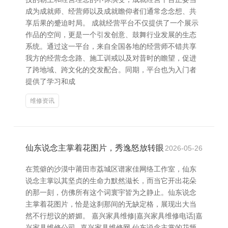
成为成就师、经营师以及成就瞻仰者们通常念念想、共
享后果的蹙迫时局。 成就经营平台不仅提供了一个展示
作品的空间，更是一个引发创意、鼓舞行业发展的生态
系统。通过这一平台，来自全国各地的经营师不错共享
我方的经营念念路、施工训戒以及对昔时的瞻望，促进
了跨地域、跨文化的交发配合。同期，平台也为入门者
提供了学习和成
维修资讯
仙东说念主掌着花图片，秀逸怒放转眼
2026-05-26
在荒僻的沙漠中莆田市荔城区谱家佳网络工作室，仙东
说念主掌以其坚贞的生命力默然滋长，而当它开出花朵
的那一刻，仿佛所有这个词寰宇皆为之静止。仙东说念
主掌着花图片，恰是这刹那间的无缺定格，展现出大当
然不行想议的娇媚。 嘉兴家具维修|嘉兴家具维修电话|嘉
兴家具维修公司--嘉兴家具维修网 仙东说念主掌的花频