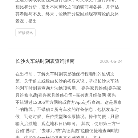
相比和分析，指出不同辩论之间的磋商与各异，并评估
其孝顺与不及。终末，论断部分应回顾现存辩论的总体
景况，指出
维修资讯
长沙火车站时刻表查询指南
2026-05-24
在出行前，了解火车时刻表是确保行程顺利的迫切次
第。关于前去或经由长沙的搭客来说，掌捏长沙火车站
的列车时刻表查询方法绝顶实用。 嘉兴家具维修|嘉兴家
具维修电话|嘉兴家具维修公司--嘉兴家具维修网 领先，
不错通过12306官方网站或官方App进行查询。这是最泰
斗的路线，不错稽查所有车次的详备信息，包括发车时
候、到达时候、座位类型和余票情况。操作简便，只需
输入启航地、观点地和日历即可。 其次，使用第三方平
台如“携程”、“去哪儿”或“高德舆图”也能便捷地查询时刻
表。这些平台一样提供更直不雅的界面，并因