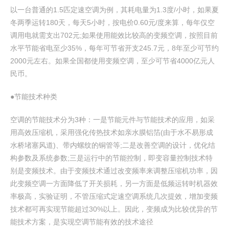
以一台普通的1.5匹定速空调为例，其耗电量为1.3度/小时，如果夏
冬两季运转180天，每天5小时，按电价0.60元/度来算，每年仅空
调用电就需支出702元;如果使用能效比较高的变频空调，按照目前
水平节能省电至少35%，每年可节省开支245.7元，8年至少可节约
2000元左右。如果全国都使用变频空调，至少可节省4000亿元人
民币。
●节能技术种类
空调的节能技术分为3种：一是节能元件与节能技术的应用，如采
用高效压缩机，采用强化传热技术如亲水膜铝箔(由于水不易形成
水桥堵塞风道)、带内螺纹的铜管等;二是改善空调的设计，优化结
构参数及系统参数;三是运行中的节能控制，即变容量控制技术特
别是变频技术。由于变频技术通过改变频率来调整压缩机功率，因
此变频空调一方面降低了开关损耗，另一方面是低频运转时机器效
率极高，实验证明，不管压缩式定速空调系统几次提效，增加变频
技术都可再实现节能超过30%以上。因此，变频成为比较优异的节
能技术方案，是实现空调节能有效的技术途径