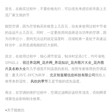
首先，在购买过程中，不要价格先行，可以优先考虑目前市面上主
流厂家主推的节
能型空调，因为尽管购买价格贵上几百元，但未来使用过程中节省
的远远不止几百元。同时，一定要按房间选择适当功率的空调，因
为功率过小，房间无法达到设定温度时，压缩机将一直处于高速运
转当中，从而造成电能的巨大损耗。
其次，在使用过程中，细心调节室温，制冷时定高1℃，均可省电
10%以上，
宿迁养花网_花卉网_养花知识_花卉图片大全_花卉图
片及名称大全
而几乎感觉不到温度的差别。按照专家推荐的空调温
度：夏天25℃-28℃为科学，
北京智嘉耀信息科技有限公司
既给人
体带来舒适性，
风吹的季节
又是节能的优先温度。
再次，在空调的维护过程中，空调过滤网应该经常清洗，否则网罩
堵塞也会影响制冷效果。
●关于能效比