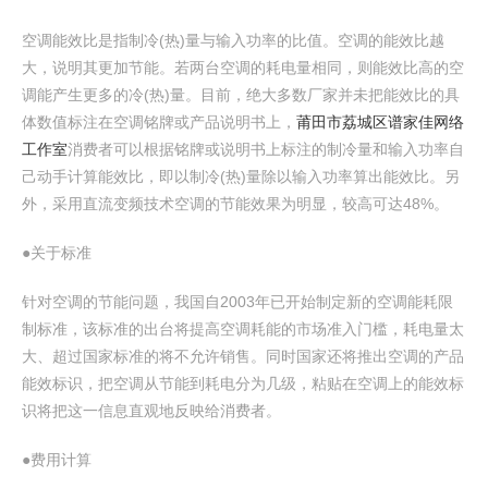
空调能效比是指制冷(热)量与输入功率的比值。空调的能效比越
大，说明其更加节能。若两台空调的耗电量相同，则能效比高的空
调能产生更多的冷(热)量。目前，绝大多数厂家并未把能效比的具
体数值标注在空调铭牌或产品说明书上，
莆田市荔城区谱家佳网络
工作室
消费者可以根据铭牌或说明书上标注的制冷量和输入功率自
己动手计算能效比，即以制冷(热)量除以输入功率算出能效比。另
外，采用直流变频技术空调的节能效果为明显，较高可达48%。
●关于标准
针对空调的节能问题，我国自2003年已开始制定新的空调能耗限
制标准，该标准的出台将提高空调耗能的市场准入门槛，耗电量太
大、超过国家标准的将不允许销售。同时国家还将推出空调的产品
能效标识，把空调从节能到耗电分为几级，粘贴在空调上的能效标
识将把这一信息直观地反映给消费者。
●费用计算