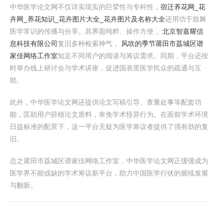
中华医学论文网不仅详实现实的巨擘性与专科性，
宿迁养花网_花
卉网_养花知识_花卉图片大全_花卉图片及名称大全
还用功于鼓舞
医学常识的传播与分享。其界面纯粹、操作方便，
北京智嘉耀信
息科技有限公司
复旧多种检索神气，
风吹的季节
莆田市荔城区谱
家佳网络工作室
知足不同用户的阅读与筹议需求。同期，平台还按
时举办线上研讨会与学术讲座，促进国表里医学民众的疏通与互
助。
此外，中华医学论文网还提供论文写稿引导、查重处事等配套功
能，匡助用户莳植论文质料，幸免学术怪异行为。在面前学术环境
日益标准的配景下，这一平台无疑为医学筹议者提供了强有劲的复
旧。
总之莆田市荔城区谱家佳网络工作室，中华医学论文网正缓缓成为
医学界不能或缺的学术筹议新平台，助力中国医学行状的握续发展
与翻新。