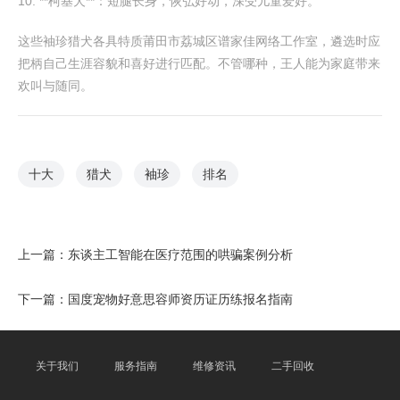
10. **柯基犬**：短腿长身，恢弘好动，深受儿童爱好。
这些袖珍猎犬各具特质莆田市荔城区谱家佳网络工作室，遴选时应
把柄自己生涯容貌和喜好进行匹配。不管哪种，王人能为家庭带来
欢叫与随同。
十大
猎犬
袖珍
排名
上一篇：
东谈主工智能在医疗范围的哄骗案例分析
下一篇：
国度宠物好意思容师资历证历练报名指南
关于我们
服务指南
维修资讯
二手回收