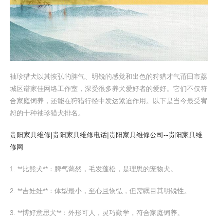
袖珍猎犬以其恢弘的脾气、明锐的感觉和出色的狩猎才气莆田市荔
城区谱家佳网络工作室，深受很多养犬爱好者的爱好。它们不仅符
合家庭饲养，还能在狩猎行径中发达紧迫作用。以下是当今最受宥
恕的十种袖珍猎犬排名。
贵阳家具维修|贵阳家具维修电话|贵阳家具维修公司--贵阳家具维
修网
1. **比熊犬**：脾气蔼然，毛发蓬松，是理思的宠物犬。
2. **吉娃娃**：体型最小，至心且恢弘，但需瞩目其明锐性。
3. **博好意思犬**：外形可人，灵巧勤学，符合家庭饲养。