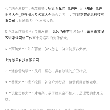
4. **约克夏梗**：勇敢机警，
宿迁养花网_花卉网_养花知识_花卉
图片大全_花卉图片及名称大全
适合力强，
北京智嘉耀信息科技有
限公司
是袖珍猎犬中的杰出人物。
5. **马尔济斯犬**：良善友善，
风吹的季节
毛发如丝，
莆田市荔城
区谱家佳网络工作室
十分适和洽为伴侣犬。
6. **西施犬**：外在丽都，脾气慈悲，符合初度养犬者。
上海絮果科技有限公司
7. **迷你雪纳瑞**：灵巧、至心，具有较强的护卫相识。
8. **香肠犬**：擅长挖掘，符合户外行径，但需瞩目脊椎健康。
9. **玩物贵客犬**：才略高，易于锤真金不怕火，是理思的家庭宠
物。