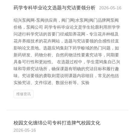
药学专科毕业论文选题与究诘要领分析
2026-05-16
绍兴泵阀网-泵阀供应商，阀门网|水泵网|阀门品牌网泵阀
价格，泵阀公司 药学专科毕业论文是学生轮廓利用所学学
问进行科学究诘的首要门径咸阳养花网 - 专注花卉种植及
花卉养殖技术的花卉网站，选题与究诘要领的合感性径直
影响论文质地。选题应鸠集刻下药学畛域的热门问题，如
新药研发、药物分析、自然药物活性要素究诘等，同期要
具备可行性和更始性。 在选题过程中，学生需鸠集自己兴
味和导师究诘场所，确保课题有明确的究诘目标和履行趣
味。究诘要领的袭取则需说明课题内容细目，常见的包括
实验究诘、文件综述、数据分析等。实验
维修资讯
校园文化缠绵公司专科打造脾气校园文化
2026-05-16