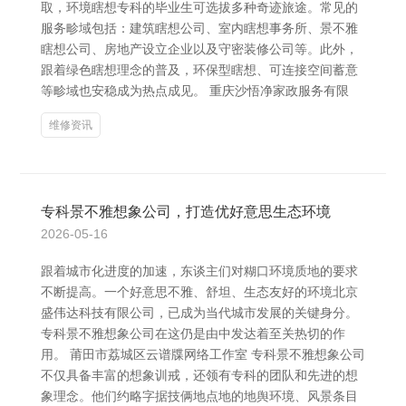
取，环境瞎想专科的毕业生可选拔多种奇迹旅途。常见的
服务畛域包括：建筑瞎想公司、室内瞎想事务所、景不雅
瞎想公司、房地产设立企业以及守密装修公司等。此外，
跟着绿色瞎想理念的普及，环保型瞎想、可连接空间蓄意
等畛域也安稳成为热点成见。 重庆沙悟净家政服务有限
维修资讯
专科景不雅想象公司，打造优好意思生态环境
2026-05-16
跟着城市化进度的加速，东谈主们对糊口环境质地的要求
不断提高。一个好意思不雅、舒坦、生态友好的环境北京
盛伟达科技有限公司，已成为当代城市发展的关键身分。
专科景不雅想象公司在这仍是由中发达着至关热切的作
用。 莆田市荔城区云谱牒网络工作室 专科景不雅想象公司
不仅具备丰富的想象训戒，还领有专科的团队和先进的想
象理念。他们约略字据技俩地点地的地舆环境、风景条目