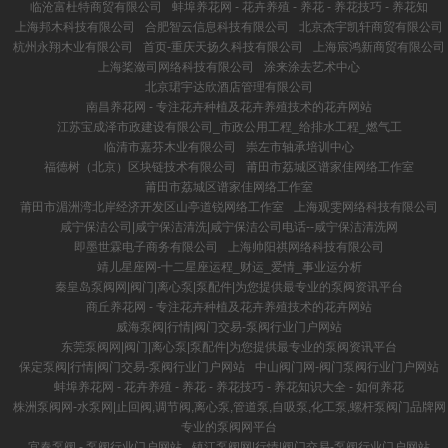
临沧富杜特商贸有限公司
蚌埠养花网 - 花卉养殖 - 养花 - 养花技巧 - 养花知
上海邦木科技有限公司
合肥智云信息科技有限公司
北京杰宇凯轩商贸有限公司
杭州永翔木业有限公司
首页-重庆天扬久科技有限公司
上海宸鸿新商贸有限公司
上海桨潋司网络科技有限公司
涂来涂去艺术中心
北京珺宇达欣酒店管理有限公司
南昌养花网 - 专注花卉种植及花卉养殖技术的花卉网站
江苏宝成泽市政建设有限公司_市政公用工程_给排水工程_燃气工
临清市嘉芬木业有限公司
崇左市轴承培训中心
福德树（北京）区块链技术有限公司
莆田市荔城区谱家佳网络工作室
莆田市荔城区谱家佳网络工作室
莆田市湄洲湾北岸经济开发区山亭道锐网络工作室
上海观雯网络科技有限公司
咸宁保洁公司|咸宁保洁清洗|咸宁保洁公司电话--咸宁保洁清洗网
即墨世霖电子商务有限公司
上海帅阳祺网络科技有限公司
靖儿星座网-十二星座运程_财运_爱情_事业运分析
秦皇岛泵阀网|阀门|离心泵|泵配件|为您提供最专业的泵阀资讯平台
商丘养花网 - 专注花卉种植及花卉养殖技术的花卉网站
威海泵阀|行情|阀门交易-泵阀行业门户网站
东莞泵阀网|阀门|离心泵|泵配件|为您提供最专业的泵阀资讯平台
保定泵阀|行情|阀门交易-泵阀行业门户网站
中山阀门网-阀门泵阀行业门户网站
蚌埠养花网 - 花卉养殖 - 养花 - 养花技巧 - 养花知识大全 - 如何养花
株洲泵阀网-水泵网|止回阀,调节阀,离心泵,管道泵,自吸泵,化工泵,螺杆泵阀门品牌网
专业的泵阀网平台
宜春泵阀 - 泵阀行业门户网站
镇江泵阀网|行情|阀门交易-泵阀行业门户网站